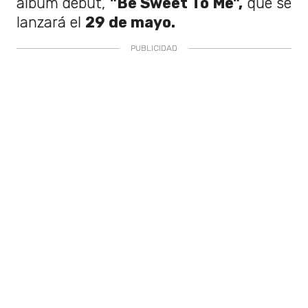
álbum debut,
"Be Sweet To Me",
que se
lanzará el
29 de mayo.