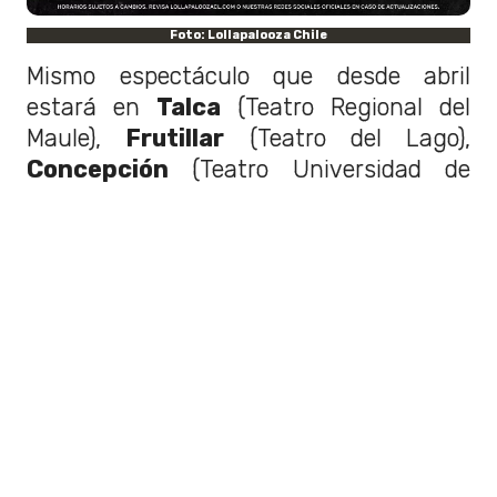
Foto: Lollapalooza Chile
Mismo espectáculo que desde abril
estará en
Talca
(Teatro Regional del
Maule),
Frutillar
(Teatro del Lago),
Concepción
(Teatro Universidad de
Concepción),
Rancagua
(Teatro Lucho
Gatica),
Viña del Mar
(Teatro Municipal)
y
Antofagasta
(Teatro Municipal) en el
último tramo de su exitosa gira que
durante el 2025 agotó todas sus
funciones de norte a sur. Además hará
un íntimo concierto en el
Teatro Camilo
Henríquez
el 1 de abril.
Y el cierre especial de la gira será los