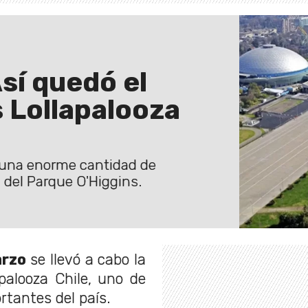
Así quedó el
 Lollapalooza
a una enorme cantidad de
 del Parque O'Higgins.
arzo
se llevó a cabo la
palooza Chile, uno de
tantes del país.