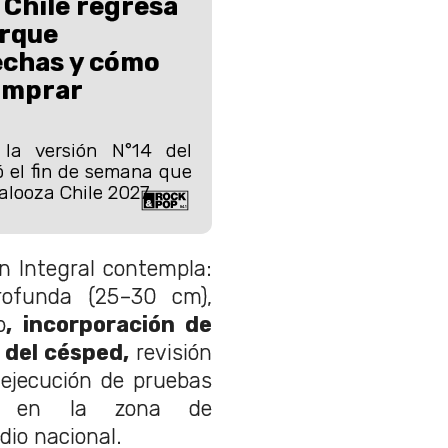
 Chile regresa
arque
echas y cómo
omprar
 la versión N°14 del
ó el fin de semana que
alooza Chile 2027.
n Integral contempla:
rofunda (25–30 cm),
o
, incorporación de
 del césped,
revisión
 ejecución de pruebas
tes en la zona de
dio nacional.