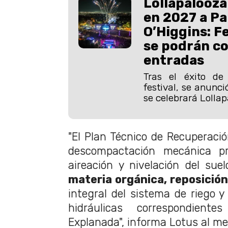
Lollapalooza
en 2027 a P
O’Higgins: F
se podrán c
entradas
Tras el éxito de
festival, se anunci
se celebrará Lollap
"El Plan Técnico de Recuperació
descompactación mecánica p
aireación y nivelación del suel
materia orgánica, reposición
integral del sistema de riego y
hidráulicas correspondien
Explanada", informa Lotus al me