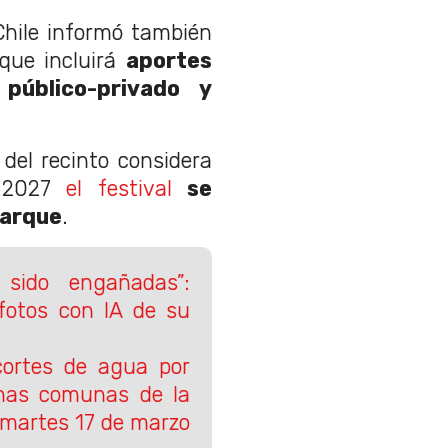
Chile informó también
rque incluirá
aportes
público-privado y
del recinto considera
n 2027
el festival
se
parque
.
sido engañadas”:
 fotos con IA de su
ortes de agua por
nas comunas de la
 martes 17 de marzo