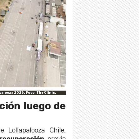
palooza 2026. Foto: The Clinic.
ción luego de
e Lollapalooza Chile,
 recuperación
previo