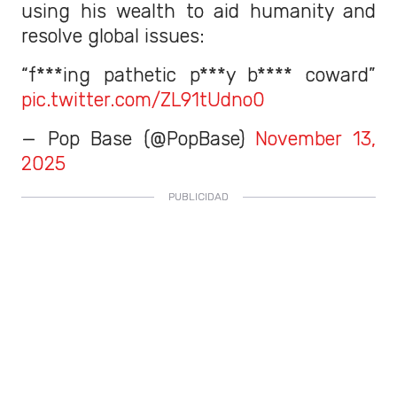
using his wealth to aid humanity and
resolve global issues:
“f***ing pathetic p***y b**** coward”
pic.twitter.com/ZL91tUdno0
— Pop Base (@PopBase)
November 13,
2025