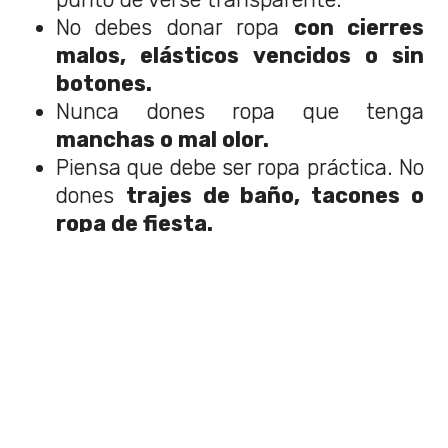
No debes donar ropa
con cierres
malos, elásticos vencidos o sin
botones.
Nunca dones ropa que tenga
manchas o mal olor.
Piensa que debe ser ropa práctica. No
dones
trajes de baño, tacones o
ropa de fiesta.
Por último, no debes donar
ropa
interior usada
. Por cuestiones de
higiene, esta
debe ser siempre
nueva.
Cerros de ropa acumulada y prendas en
mal estado ya están tomando
protagonismo en medio de la