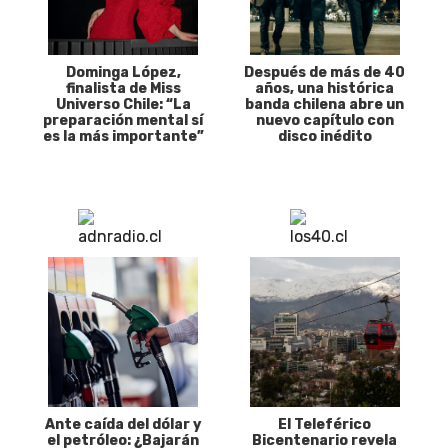
Dominga López,
Después de más de 40
finalista de Miss
años, una histórica
Universo Chile: “La
banda chilena abre un
preparación mental sí
nuevo capítulo con
es la más importante”
disco inédito
Ante caída del dólar y
El Teleférico
el petróleo: ¿Bajarán
Bicentenario revela