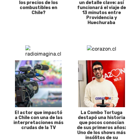
los precios de los
un detalle clave: así
combustibles en
funcionará el viaje de
Chile?
13 minutos entre
Providencia y
Huechuraba
El actor que impactó
La Combo Tortuga
a Chile con una de las
destapó una historia
interpretaciones más
que pocos conocían
crudas de la TV
de sus primeros años:
Uno de los shows más
insólitos de su