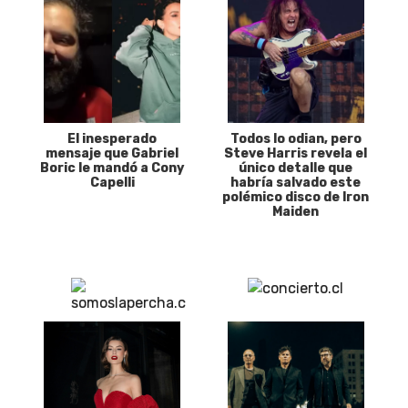
El inesperado
Todos lo odian, pero
mensaje que Gabriel
Steve Harris revela el
Boric le mandó a Cony
único detalle que
Capelli
habría salvado este
polémico disco de Iron
Maiden