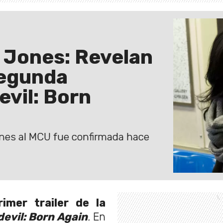
a Jones: Revelan
segunda
vil: Born
ones al MCU fue confirmada hace
rimer trailer de la
evil: Born Again
.
En