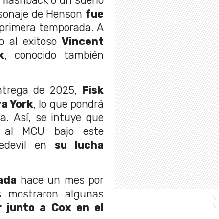
 flashback o un sueño
rsonaje de Henson
fue
 primera temporada. A
so al exitoso
Vincent
k
, conocido también
ntrega de 2025,
Fisk
va York
, lo que pondrá
a. Así, se intuye que
á al MCU bajo este
redevil en
su lucha
mada
hace un mes por
s mostraron algunas
r junto a Cox en el