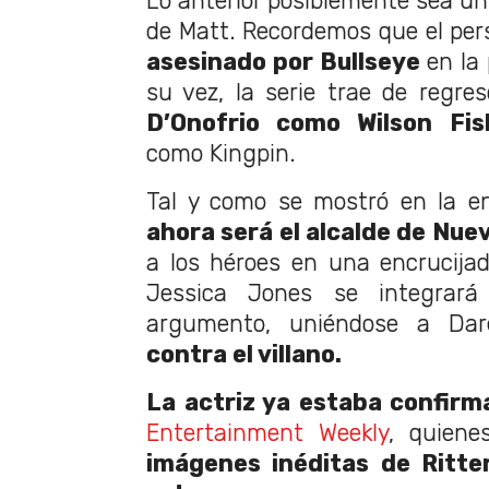
Lo anterior posiblemente sea un
de Matt. Recordemos que el pe
asesinado por Bullseye
en la
su vez, la serie trae de regre
D’Onofrio como Wilson Fis
como Kingpin.
Tal y como se mostró en la e
ahora será el alcalde de Nue
a los héroes en una encrucijad
Jessica Jones se integrar
argumento, uniéndose a Da
contra el villano.
La actriz ya estaba confir
Entertainment Weekly
, quiene
imágenes inéditas de Ritte