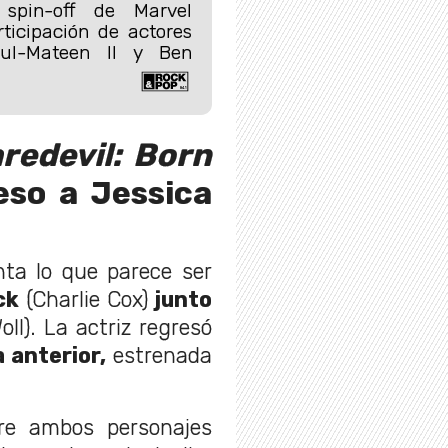
spin-off de Marvel
ticipación de actores
ul-Mateen II y Ben
redevil: Born
eso a Jessica
nta lo que parece ser
ck
(Charlie Cox)
junto
l). La actriz regresó
 anterior,
estrenada
re ambos personajes