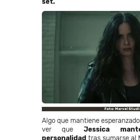
set.
Foto: Marvel Studi
Algo que mantiene esperanzados
ver que
Jessica man
personalidad
tras sumarse al