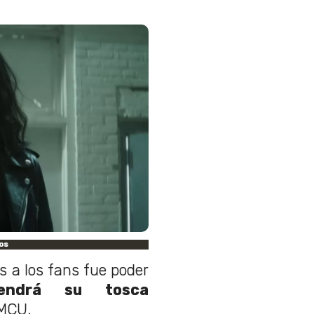
os
 a los fans fue poder
tendrá su tosca
 MCU.