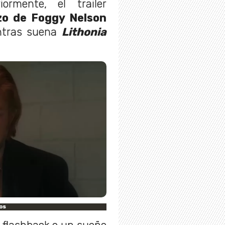
iormente, el trailer
zo de Foggy Nelson
entras suena
Lithonia
os