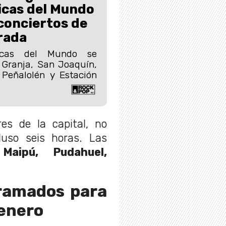
icas del Mundo
 conciertos de
rada
sicas del Mundo se
 Granja, San Joaquín,
 Peñalolén y Estación
es de la capital, no
luso seis horas. Las
:
Maipú, Pudahuel,
gramados para
 enero