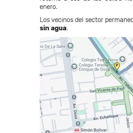
enero.
Los vecinos del sector perman
sin agua
.