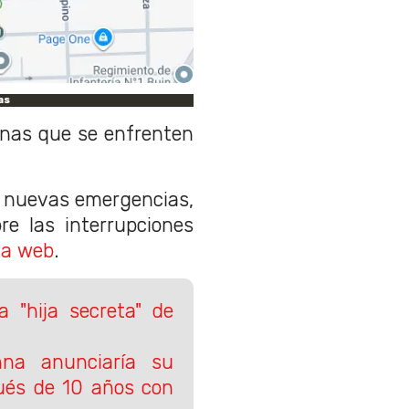
as
as que se enfrenten
e nuevas emergencias,
e las interrupciones
na web
.
a "hija secreta" de
nna anunciaría su
ués de 10 años con