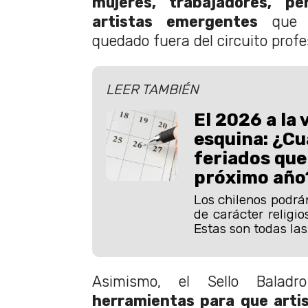
mujeres, trabajadores, p
artistas emergentes
que h
quedado fuera del circuito profe
LEER TAMBIÉN
El 2026 a la 
esquina: ¿Cu
feriados que
próximo año
Los chilenos podrán
de carácter religio
Estas son todas la
Asimismo, el Sello Balad
herramientas para que arti