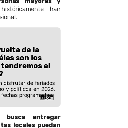
ersonas mayores y
istóricamente han
sional.
vuelta de la
áles son los
 tendremos el
?
 disfrutar de feriados
so y políticos en 2026.
s fechas programadas.
ro
busca entregar
stas locales puedan