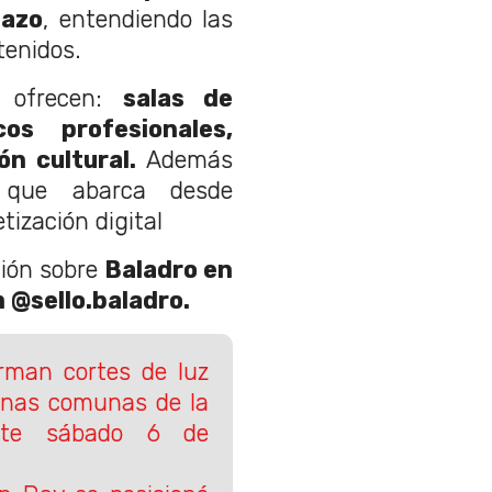
lazo
, entendiendo las
tenidos.
n ofrecen:
salas de
os profesionales,
ón cultural.
Además
 que abarca desde
tización digital
ión sobre
Baladro en
 @sello.baladro.
orman cortes de luz
unas comunas de la
este sábado 6 de