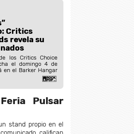
s”
 Critics
s revela su
inados
e los Critics Choice
cha el domingo 4 de
rá en el Barker Hangar
Feria Pulsar
un stand propio en el
comunicado, califican