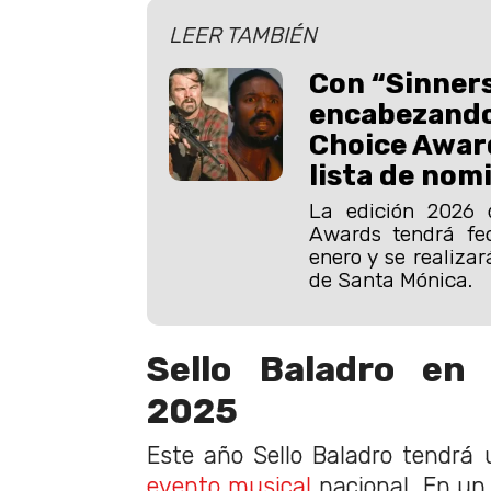
LEER TAMBIÉN
Con “Sinner
encabezando:
Choice Award
lista de nom
La edición 2026 d
Awards tendrá fe
enero y se realiza
de Santa Mónica.
Sello Baladro en 
2025
Este año Sello Baladro tendrá 
evento musical
nacional. En un 