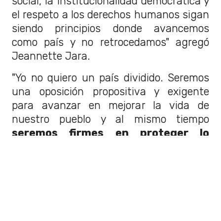
social, la institucionalidad democrática y
el respeto a los derechos humanos sigan
siendo principios donde avancemos
como país y no retrocedamos" agregó
Jeannette Jara.
"Yo no quiero un país dividido. Seremos
una oposición propositiva y exigente
para avanzar en mejorar la vida de
nuestro pueblo y al mismo tiempo
seremos firmes en proteger lo
logrado. En eso no habrá dudas
"
agregó.
"Por el bien de Chile debemos dejar atrás
las asperezas, la desinformación y la
odiosidad que existió en este proceso