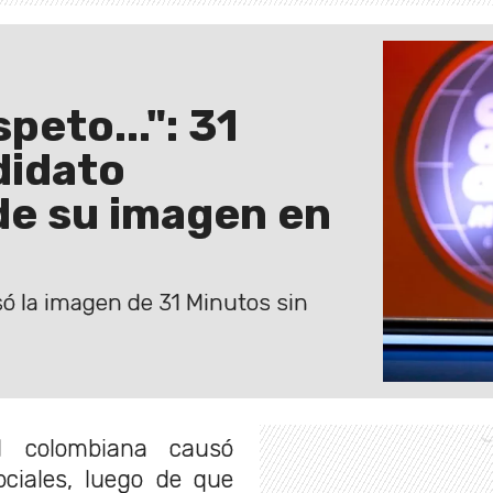
peto...": 31
didato
de su imagen en
só la imagen de 31 Minutos sin
al colombiana causó
ociales, luego de que