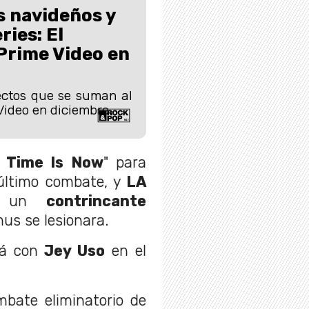
 navideños y
ries: El
Prime Video en
ectos que se suman al
Video en diciembre.
 Time Is Now
" para
último combate, y
LA
a un
contrincante
us se lesionara.
á con
Jey Uso
en el
mbate eliminatorio de