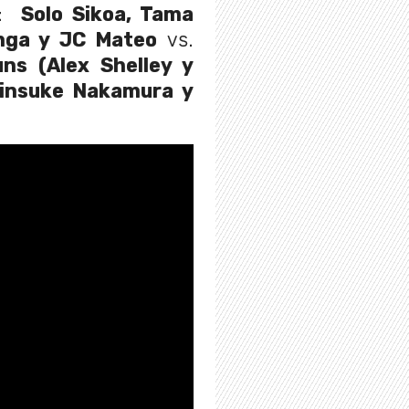
Ts:
Solo Sikoa, Tama
onga y JC Mateo
vs.
ns (Alex Shelley y
hinsuke Nakamura y