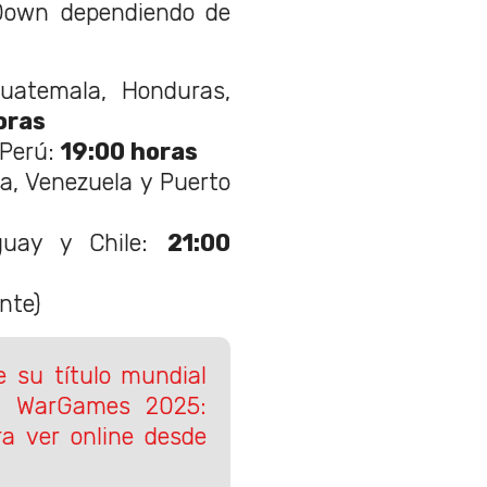
Down dependiendo de
Guatemala, Honduras,
oras
 Perú:
19
:00 horas
na, Venezuela y Puerto
aguay y Chile:
21:00
nte)
e su título mundial
s: WarGames 2025:
a ver online desde