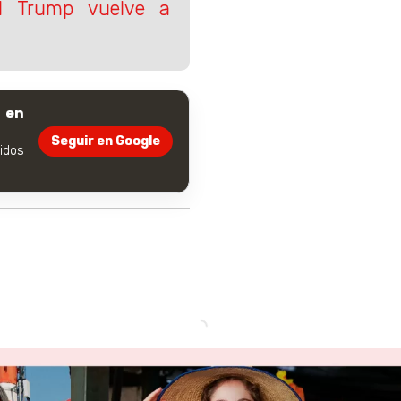
ld Trump vuelve a
 en
Seguir en Google
dos