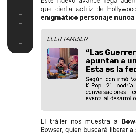
Este nuevo avance llega adem
que cierta actriz de Hollywo
enigmático personaje nunca
LEER TAMBIÉN
“Las Guerre
apuntan a un
Esta es la f
Según confirmó Va
K-Pop 2” podría
conversaciones 
eventual desarrollo
El tráiler nos muestra a
Bows
Bowser, quien buscará liberar a