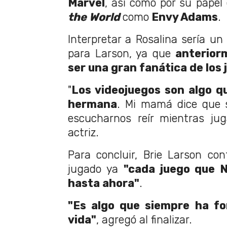
Marvel
, así como por su papel
the World
como
Envy Adams
.
Interpretar a Rosalina sería un
para Larson, ya que
anterior
ser una gran fanática de los
"
Los videojuegos son algo q
hermana
. Mi mamá dice que s
escucharnos reír mientras jug
actriz.
Para concluir, Brie Larson co
jugado ya
"cada juego que 
hasta ahora"
.
"Es algo que siempre ha f
vida"
, agregó al finalizar.