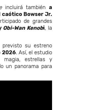
ie
incluirá también
a
 caótico Bowser Jr.
rticipado de grandes
y
Obi-Wan Kenob
i
, la
e previsto su estreno
o 2026
. Así, el estudio
 magia, estrellas y
do un panorama para