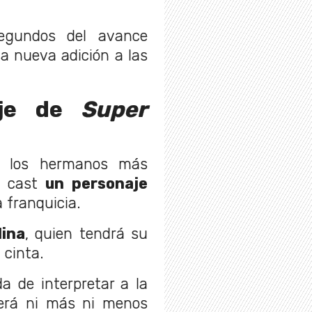
segundos del avance
la nueva adición a las
aje de
Super
de los hermanos más
al cast
un personaje
a franquicia.
lina
, quien tendrá su
 cinta.
a de interpretar a la
erá ni más ni menos