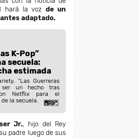
ás con la noticia de
od hará la voz
de un
 antes adaptado.
ras K-Pop”
a secuela:
echa estimada
riety, “Las Guerreras
 ser un hecho tras
con Netflix para el
 de la secuela.
er Jr.
, hijo del Rey
 su padre luego de sus