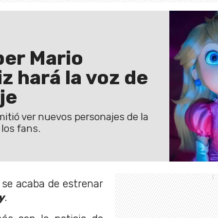
per Mario
z hará la voz de
je
itió ver nuevos personajes de la
 los fans.
e se acaba de estrenar
y
.