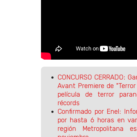
CONCURSO CERRADO: Gana
Avant Premiere de "Terror
película de terror para
récords
Confirmado por Enel: Inf
por hasta 6 horas en va
región Metropolitana 