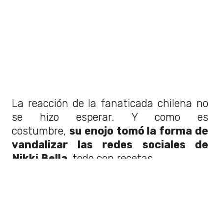
La reacción de la fanaticada chilena no
se hizo esperar. Y como es
costumbre,
su enojo tomó la forma de
vandalizar las redes sociales de
Nikki Bella,
todo con recetas.
Pasteles de Choclo, sopaipillas y porotos
con mazamorra, todas estas recetas se
hicieron presentes en
las fotos de la ex