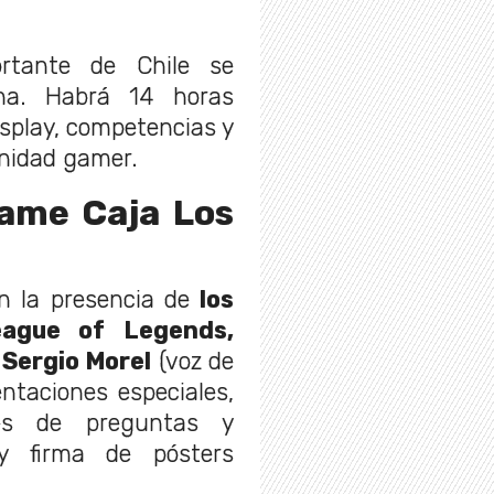
rtante de Chile se
ena. Habrá 14 horas
osplay, competencias y
nidad gamer.
game Caja Los
on la presencia de
los
League of Legends,
y
Sergio Morel
(voz de
entaciones especiales,
nes de preguntas y
 y firma de pósters