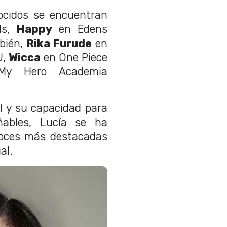
ocidos se encuentran
ds,
Happy
en Edens
bién,
Rika Furude
en
U,
Wicca
en One Piece
 Hero Academia
l y su capacidad para
ñables, Lucía se ha
voces más destacadas
al.