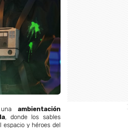
e una
ambientación
da
, donde los sables
l espacio y héroes del