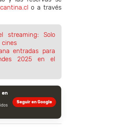
antina.cl
o a través
el streaming: Solo
 cines
na entradas para
ndes 2025 en el
 en
Seguir en Google
dos