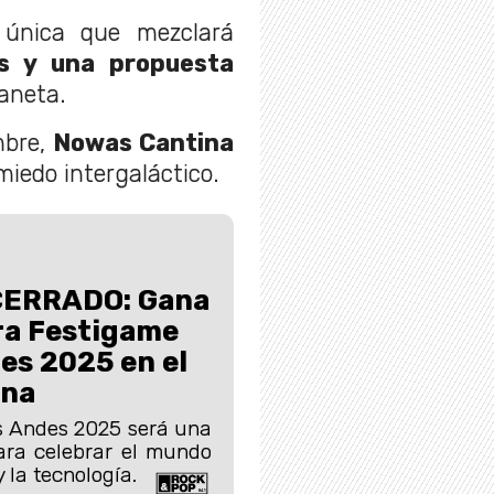
 única que mezclará
s y una propuesta
aneta.
mbre,
Nowas Cantina
miedo intergaláctico.
ERRADO: Gana
ra Festigame
es 2025 en el
ena
s Andes 2025 será una
ara celebrar el mundo
 la tecnología.