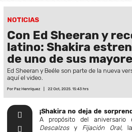
NOTICIAS
Con Ed Sheeran y rec
latino: Shakira estre
de uno de sus mayore
Ed Sheeran y Beéle son parte de la nueva versi
aquí el video.
Por Paz Henríquez
|
22 Oct, 2025. 15:43 hrs
¡Shakira no deja de sorprend
A propósito del aniversari
Descalzos
y
Fijación Oral
, l