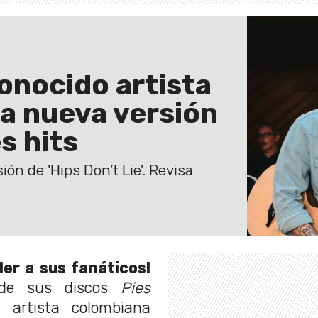
onocido artista
na nueva versión
s hits
ón de 'Hips Don’t Lie'. Revisa
er a sus fanáticos!
o de sus discos
Pies
a artista colombiana