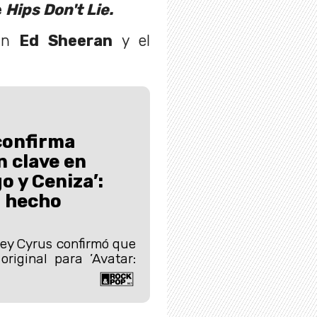
e
Hips Don't Lie.
pan
Ed Sheeran
y el
confirma
n clave en
o y Ceniza’:
o hecho
ley Cyrus confirmó que
riginal para ’Avatar: