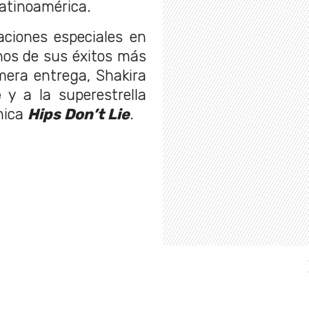
Latinoamérica.
aciones especiales en
nos de sus éxitos más
imera entrega, Shakira
e
y a la superestrella
ónica
Hips Don’t Lie
.