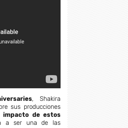
versaries
, Shakira
obre sus producciones
l impacto de estos
n a ser una de las