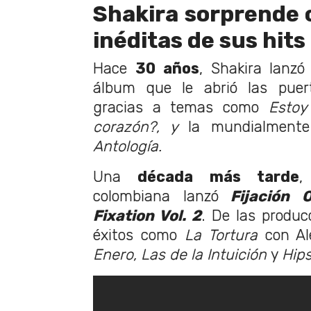
Shakira sorprende 
inéditas de sus hits
Hace
30 años
, Shakira lanz
álbum que le abrió las puer
gracias a temas como
Estoy
corazón?, y
la mundialmente 
Antología.
Una
década más tarde
,
colombiana lanzó
Fijación O
Fixation Vol. 2
. De las produ
éxitos como
La Tortura
con Al
Enero, Las de la Intuición
y
Hips