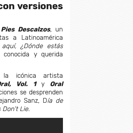
con versiones
ó
Pies Descalzos
, un
tas a Latinoamérica
 aquí, ¿Dónde estás
conocida y querida
 la icónica artista
ral, Vol. 1
y
Oral
cciones se desprenden
ejandro Sanz, D
ía de
 Don’t Lie.