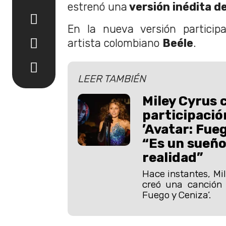
estrenó una
versión inédita d
En la nueva versión partici
artista colombiano
Beéle
.
LEER TAMBIÉN
Miley Cyrus 
participació
’Avatar: Fueg
“Es un sueñ
realidad”
Hace instantes, Mi
creó una canción o
Fuego y Ceniza’.