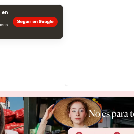
 en
Seguir en Google
dos