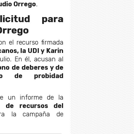
udio Orrego
.
licitud para
 Orrego
on el recurso firmada
anos, la UDI y Karin
lio. En él, acusan al
no de deberes y de
pio de probidad
de un informe de la
o de recursos del
a la campaña de