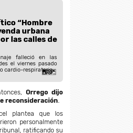
mítico “Hombre
eyenda urbana
r las calles de
onaje falleció en las
des el viernes pasado
 cardio-respiratorio.
ntonces,
Orrego dijo
de reconsideración
.
cel plantea que los
rrieron personalmente
ribunal, ratificando su