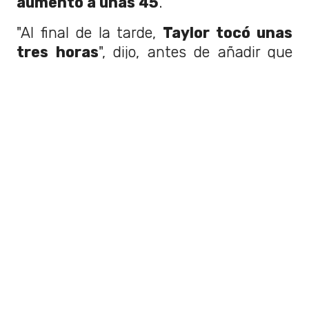
aumentó a unas 45
.
"Al final de la tarde,
Taylor tocó unas
tres horas
", dijo, antes de añadir que
ese fue el momento en que "de alguna
manera conectó con la familia,
especialmente con las chicas".