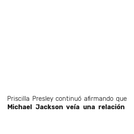
Priscilla Presley continuó afirmando que
Michael Jackson veía una relación
con Lisa Marie como "buena
publicidad"
en medio de
acusaciones
de abuso sexual
que surgieron por