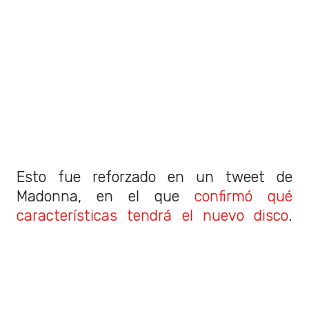
Esto fue reforzado en un tweet de
Madonna, en el que
confirmó qué
características tendrá el nuevo disco
.
"Casi dos décadas después, ¡y nos
sentimos como en casa con Warner
Records! De vuelta a la música, de vuelta
a la pista de baile, ¡de vuelta a donde