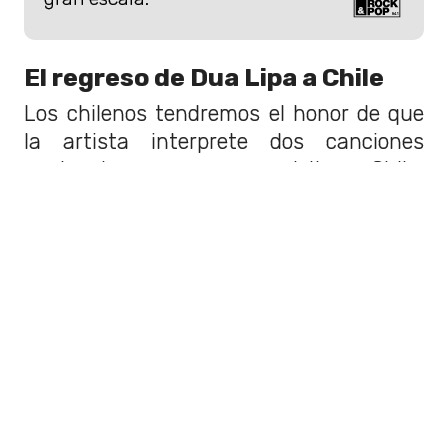
El regreso de Dua Lipa a Chile
Los chilenos tendremos el honor de que
la artista interprete dos canciones
nacionales en su nueva visita a Chile.
Recordemos que Dua Lipa tiene
programados
dos conciertos en el
Estadio Nacional
para el 11 y 12 de
octubre.
Cabe destacar, que todavía
quedan
entradas
para el
segundo show
.
Puedes adquirir los tickets
aquí
.