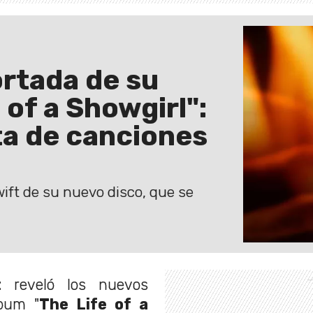
ortada de su
 of a Showgirl":
ta de canciones
wift de su nuevo disco, que se
t
reveló los nuevos
lbum "
The Life of a