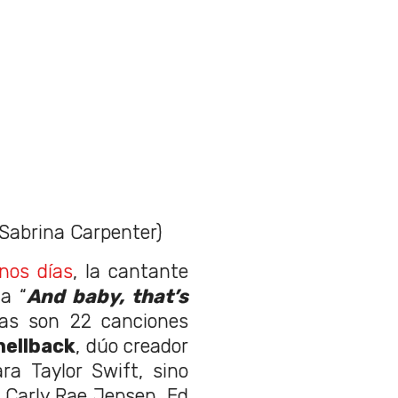
 Sabrina Carpenter)
nos días
, la cantante
a “
And baby, that’s
tas son 22 canciones
hellback
, dúo creador
ra Taylor Swift, sino
, Carly Rae Jepsen, Ed