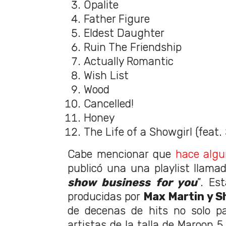
Opalite
Father Figure
Eldest Daughter
Ruin The Friendship
Actually Romantic
Wish List
Wood
Cancelled!
Honey
The Life of a Showgirl (feat.
Cabe mencionar que
hace algu
publicó una una playlist llamad
show business for you
”. Es
producidas por
Max Martin y S
de decenas de hits no solo pa
artistas de la talla de Maroon 5