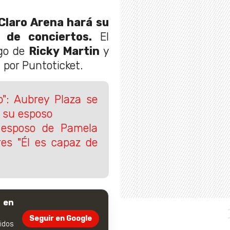
Claro Arena hará su
 de conciertos.
El
go de
Ricky Martin
y
 por Puntoticket.
o": Aubrey Plaza se
e su esposo
 esposo de Pamela
res "Él es capaz de
 en
Seguir en Google
dos