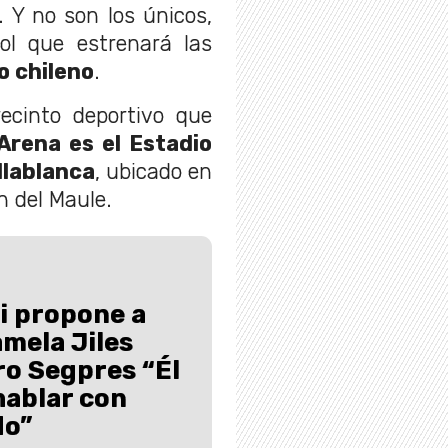
. Y no son los únicos,
ol que estrenará las
o chileno
.
recinto deportivo que
Arena es el Estadio
llablanca
, ubicado en
ón del Maule.
i propone a
mela Jiles
o Segpres “Él
hablar con
do”