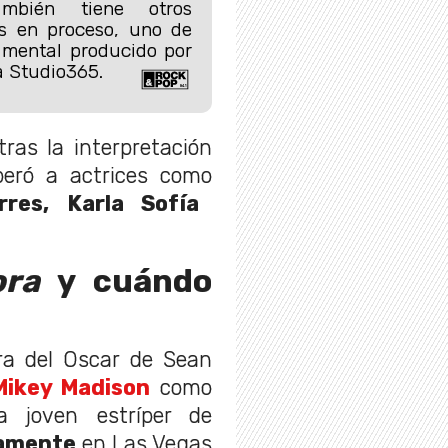
mbién tiene otros
es en proceso, uno de
umental producido por
 Studio365.
ras la interpretación
peró a actrices como
res, Karla Sofía
ora
y cuándo
a del Oscar de Sean
Mikey Madison
como
a joven estríper de
vamente
en Las Vegas