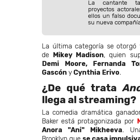
La cantante ta
proyectos actoral
ellos un falso doc
su nueva compañía
La última categoría se otorgó t
de
Mikey Madison
, quien su
Demi Moore, Fernanda Tor
Gascón
y
Cynthia Erivo
.
¿De qué trata
An
llega al streaming?
La comedia dramática ganador
Baker está protagonizada por
Anora "Ani" Mikheeva
. Un
Brooklyn que
se casa impulsi