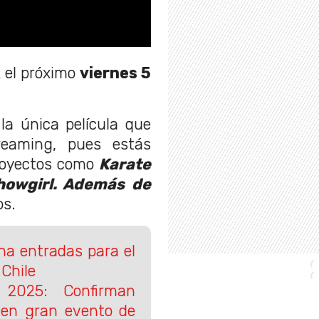
x
el próximo
viernes 5
la única película que
reaming, pues estás
royectos como
Karate
howgirl. Además de
os.
 entradas para el
Chile
 2025: Confirman
n en gran evento de