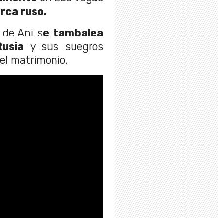
arca ruso.
 de Ani s
e tambalea
Rusia
y sus suegros
 el matrimonio.