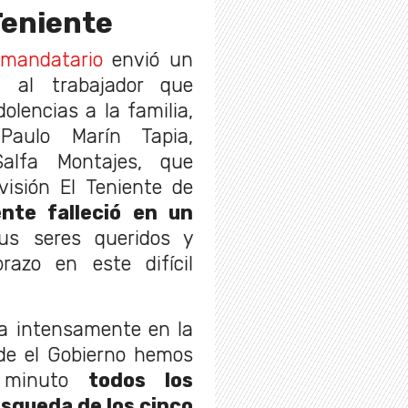
Teniente
mandatario
envió un
 al trabajador que
olencias a la familia,
aulo Marín Tapia,
alfa Montajes, que
isión El Teniente de
nte falleció en un
s seres queridos y
azo en este difícil
ja intensamente en la
de el Gobierno hemos
r minuto
todos los
úsqueda de los cinco