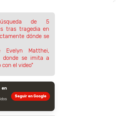
 búsqueda de 5
os tras tragedia en
actamente dónde se
 Evelyn Matthei,
 donde se imita a
 con el video"
 en
Seguir en Google
dos