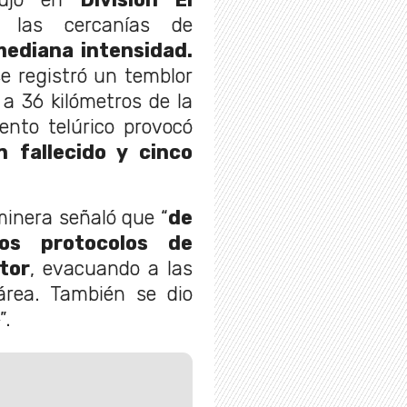
 las cercanías de
ediana intensidad.
se registró un temblor
a 36 kilómetros de la
ento telúrico provocó
 fallecido y cinco
inera señaló que “
de
los protocolos de
tor
, evacuando a las
área. También se dio
”.