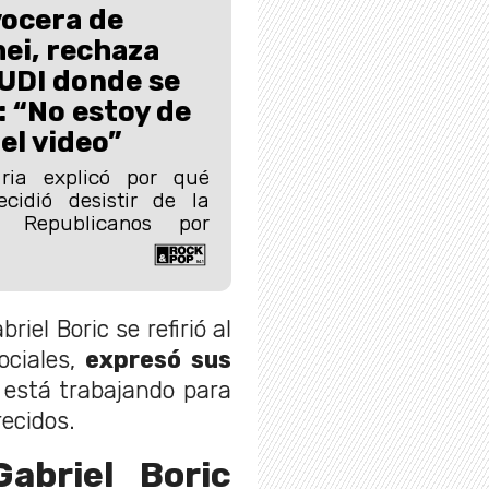
vocera de
ei, rechaza
UDI donde se
: “No estoy de
el video”
ria explicó por qué
cidió desistir de la
a Republicanos por
iel Boric se refirió al
ociales,
expresó sus
 está trabajando para
recidos.
abriel Boric