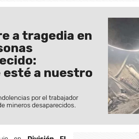
re a tragedia en
rsonas
lecido:
 esté a nuestro
dolencias por el trabajador
 de mineros desaparecidos.
odujo en
División El