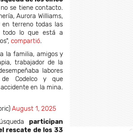
no se tiene contacto.
nería, Aurora Williams,
 en terreno todas las
 todo lo que está a
os",
compartió
.
 la familia, amigos y
ia, trabajador de la
desempeñaba labores
e de Codelco y que
accidente en la mina.
oric)
August 1, 2025
búsqueda
participan
l rescate de los 33