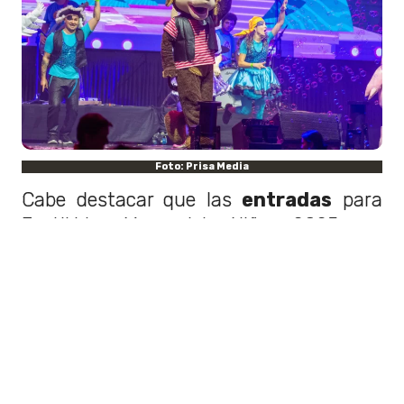
Foto: Prisa Media
Cabe destacar que las
entradas
para
Festikids Mes del Niño 2025 se
encuentran disponibles por sistema
Ticketmaster
y su precio varía
entre
los $10.000 y los $43.000 pesos
chilenos
(más cargo por servicio),
dependiendo de la ubicación que se
seleccione.