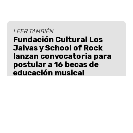
LEER TAMBIÉN
Fundación Cultural Los
Jaivas y School of Rock
lanzan convocatoria para
postular a 16 becas de
educación musical
Descubre las nuevas oportunidades de la
Beca Fundación Los Jaivas junto a
School of Rock para estudiantes de
música en Chile.
Las inscripciones estarán abiertas desde
el
día martes 12 de agosto hasta el