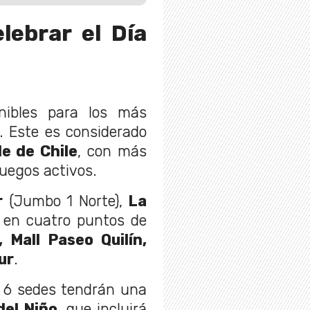
lebrar el Día
nibles para los más
. Este es considerado
e de Chile
, con más
uegos activos.
r
(Jumbo 1 Norte),
La
y en cuatro puntos de
 Mall Paseo Quilín,
ur
.
s 6 sedes tendrán una
del Niño
, que incluirá