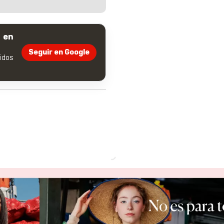
 en
Seguir en Google
dos