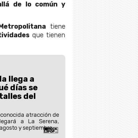
llá de lo común y
etropolitana
tiene
tividades
que tienen
a llega a
é días se
talles del
 conocida atracción de
legará a La Serena,
agosto y septiembre.