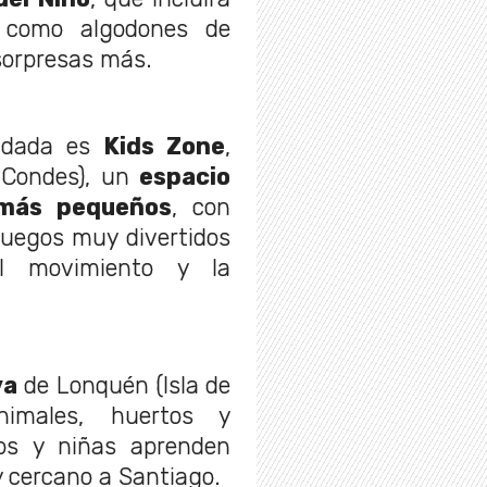
is como algodones de
sorpresas más.
endada es
Kids Zone
,
 Condes), un
espacio
s más pequeños
, con
y juegos muy divertidos
el movimiento y la
va
de Lonquén (Isla de
imales, huertos y
ños y niñas aprenden
y cercano a Santiago.