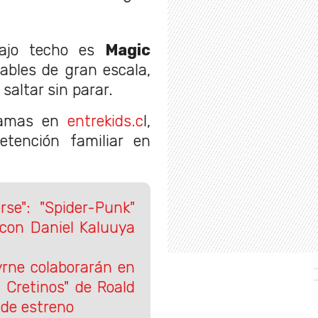
bajo techo es
Magic
lables de gran escala,
saltar sin parar.
oramas en
entrekids.c
l,
retención familiar en
rse": "Spider-Punk"
 con Daniel Kaluuya
yrne colaborarán en
 Cretinos" de Roald
 de estreno