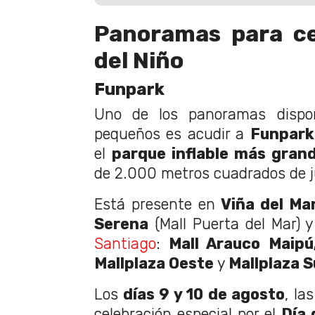
Panoramas para ce
del Niño
Funpark
Uno de los panoramas dispo
pequeños es acudir a
Funpark
el
parque inflable más grand
de 2.000 metros cuadrados de j
Está presente en
Viña del Ma
Serena
(Mall Puerta del Mar) 
Santiago
:
Mall Arauco Maipú,
Mallplaza Oeste
y
Mallplaza S
Los
días 9 y 10 de agosto
, la
celebración especial por el
Día 