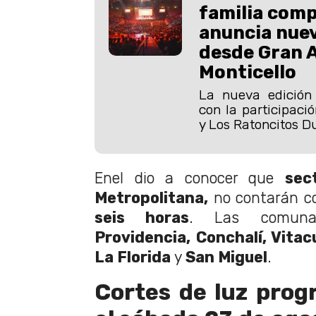
familia comp
anuncia nuev
desde Gran 
Monticello
La nueva edición 
con la participaci
y Los Ratoncitos D
Enel dio a conocer que
sec
Metropolitana,
no contarán co
seis horas
. Las comuna
Providencia, Conchalí, Vitac
La Florida
y
San Miguel
.
Cortes de luz pro