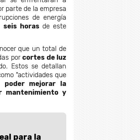
or parte de la empresa
rrupciones de energía
de
seis horas
de este
nocer que un total de
das por
cortes de luz
do. Estos se detallan
como "actividades que
ra
poder mejorar la
zar mantenimiento y
al para la