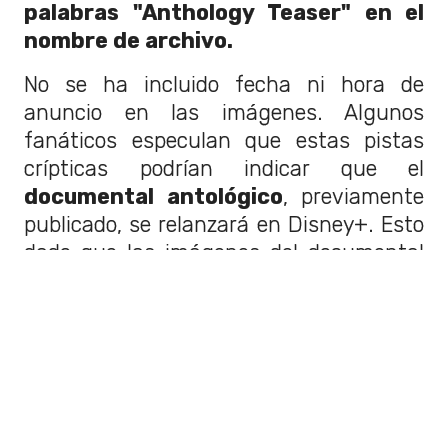
palabras "Anthology Teaser" en el
nombre de archivo.
No se ha incluido fecha ni hora de
anuncio en las imágenes. Algunos
fanáticos especulan que estas pistas
crípticas podrían indicar que el
documental antológico
, previamente
publicado, se relanzará en Disney+. Esto
dado que las imágenes del documental
fueron restauradas y utilizadas en el
más reciente documental
de los
Beatles,
Beatles '64
, de la plataforma de
streaming.