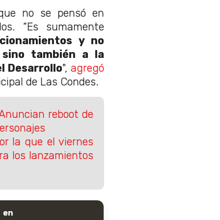
 que no se pensó en
ulos. “Es sumamente
cionamientos y no
 sino también a la
el Desarrollo
",
agregó
icipal de Las Condes.
 Anuncian reboot de
personajes
r la que el viernes
ara los lanzamientos
 en