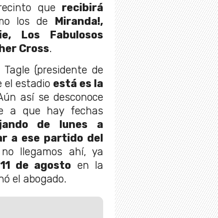
 recinto que
recibirá
o los de
Miranda!,
ie, Los Fabulosos
her Cross
.
 Tagle (presidente de
 el estadio
está es la
Aún así se desconoce
se a que hay fechas
jando de lunes a
r a ese partido del
 no llegamos ahí, ya
11 de agosto
en la
nó el abogado.