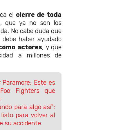
ica el
cierre de toda
s
, que ya no son los
ada. No cabe duda que
s debe haber ayudado
 como actores
, y que
cidad a millones de
y Paramore: Este es
 Foo Fighters que
e
ando para algo así":
listo para volver al
e su accidente