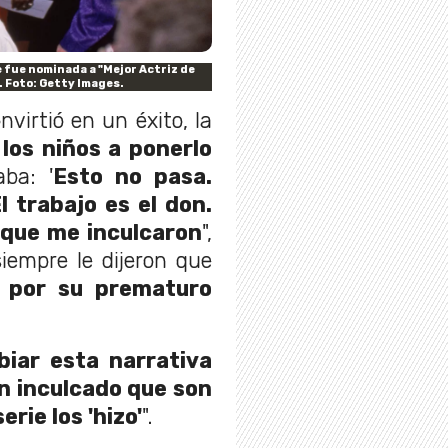
 fue nominada a "Mejor Actriz de
. Foto: Getty Images.
virtió en un éxito, la
los niños a ponerlo
aba: '
Esto no pasa.
l trabajo es el don.
o que me inculcaron
",
iempre le dijeron que
 por su prematuro
iar esta narrativa
an inculcado que son
rie los 'hizo'
".