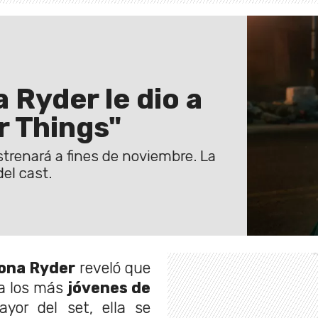
 Ryder le dio a
r Things"
strenará a fines de noviembre. La
del cast.
ona Ryder
reveló que
a los más
jóvenes de
yor del set, ella se