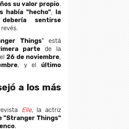
iños su valor propio
.
os había "hecho"
,
la
ebería sentirse
l revés.
anger Things
" está
imera parte
de la
el
26 de noviembre
,
embre
, y el
último
ejó a los más
revista
Elle
, la actriz
e "Stranger Things"
lenco
.