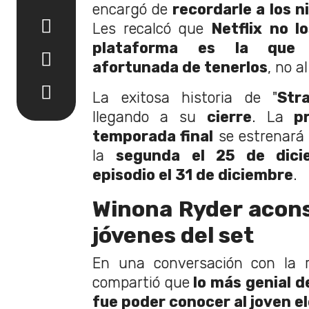
encargó de
recordarle a los n
Les recalcó que
Netflix no l
plataforma es la que d
afortunada de tenerlos
, no a
La exitosa historia de "
Str
llegando a su
cierre
. La
pr
temporada final
se estrenará 
la
segunda el 25 de dici
episodio el 31 de diciembre
.
Winona Ryder acons
jóvenes del set
En una conversación con la 
compartió que
lo más genial d
fue poder conocer al joven e