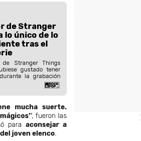
r de Stranger
 lo único de lo
ente tras el
erie
a de Stranger Things
ubiese gustado tener
durante la grabación
iene mucha suerte.
 mágicos'
", fueron las
só para
aconsejar a
 del joven elenco
.