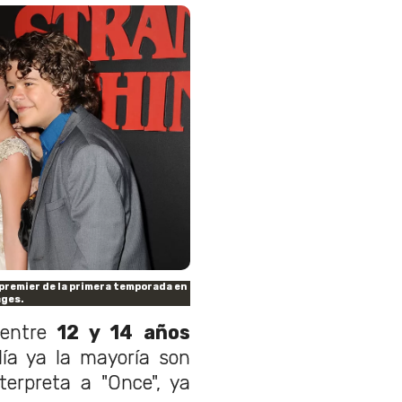
 premier de la primera temporada en
ages.
entre
12 y 14 años
día ya la mayoría son
nterpreta a "Once", ya