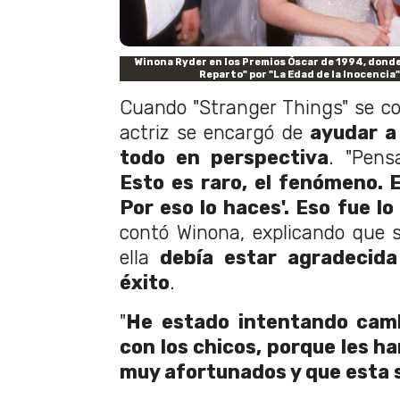
Winona Ryder en los Premios Óscar de 1994, donde
Reparto" por "La Edad de la Inocencia"
Cuando "Stranger Things" se con
actriz se encargó de
ayudar a 
todo en perspectiva
. "Pens
Esto es raro, el fenómeno. E
Por eso lo haces'. Eso fue l
contó Winona, explicando que s
ella
debía estar agradecida
éxito
.
"
He estado intentando camb
con los chicos, porque les h
muy afortunados y que esta se