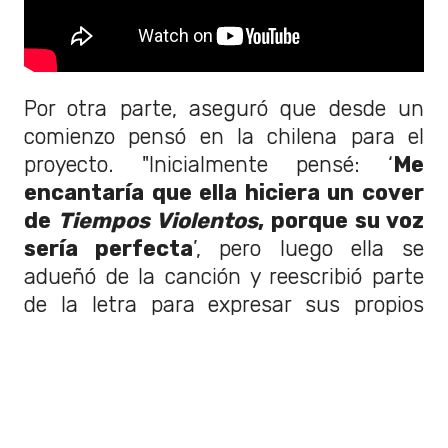
Por otra parte, aseguró que desde un
comienzo pensó en la chilena para el
proyecto. "Inicialmente pensé: ‘
Me
encantaría que ella hiciera un cover
de
Tiempos Violentos
, porque su voz
sería perfecta
’, pero luego ella se
adueñó de la canción y reescribió parte
de la letra para expresar sus propios
sentimientos.
Se transformó en un
dueto, una suerte de conversación
entre las dos.
Estoy muy honrada de
que ella aceptara hacerlo porque es
maravillosa", reveló.