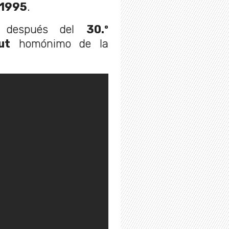
 1995
.
to después del
30.º
ut
homónimo de la