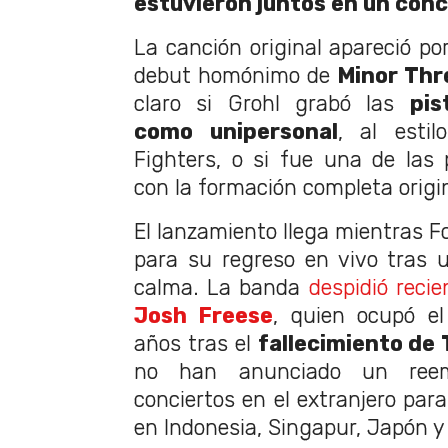
estuvieron juntos en un conc
La canción original apareció po
debut homónimo de
Minor Thr
claro si Grohl grabó las
pis
como unipersonal
, al esti
Fighters, o si fue una de las
con la formación completa origin
El lanzamiento llega mientras F
para su regreso en vivo tras u
calma. La banda
despidió reci
Josh Freese
, quien ocupó e
años tras el
fallecimiento de
no han anunciado un reemp
conciertos en el extranjero par
en Indonesia, Singapur, Japón y