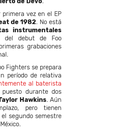
ierto de Devo
.
r primera vez en el EP
eat de 1982
. No está
tas instrumentales
lo del debut de Foo
 primeras grabaciones
al.
oo Fighters se prepara
n período de relativa
entemente al baterista
l puesto durante dos
 Taylor Hawkins
. Aún
lazo, pero tienen
a el segundo semestre
 México.