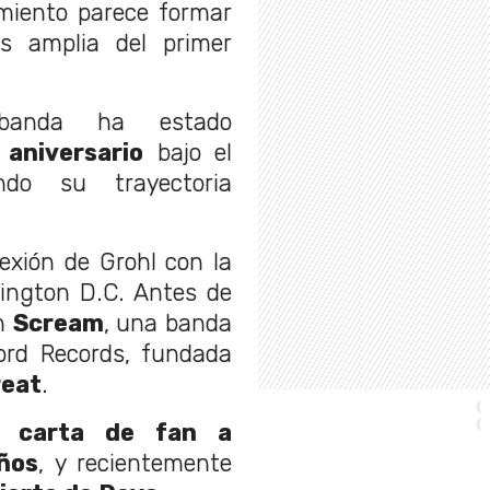
amiento parece formar
s amplia del primer
banda ha estado
 aniversario
bajo el
o su trayectoria
nexión de Grohl con la
ington D.C. Antes de
en
Scream
, una banda
ord Records, fundada
reat
.
na carta de fan a
ños
, y recientemente