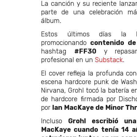
La canción y su reciente lanz
parte de una celebración má
álbum.
Estos últimos días la 
promocionando
contenido de
hashtag
#FF30
y repasand
profesional en un
Substack
.
El cover refleja la profunda co
escena hardcore punk de Wash
Nirvana, Grohl tocó la batería 
de hardcore firmada por Disch
por
Ian MacKaye de Minor Th
Incluso
Grohl escribió u
MacKaye cuando tenía 14 a