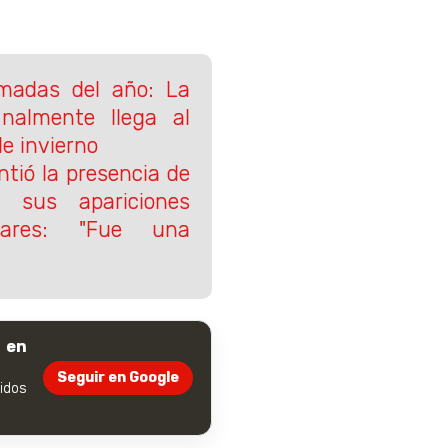
madas del año: La
inalmente llega al
e invierno
ntió la presencia de
sus apariciones
lares: "Fue una
 en
Seguir en Google
dos