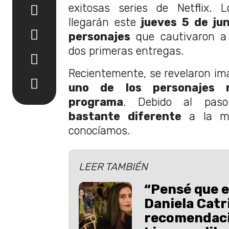
exitosas series de Netflix. 
llegarán este
jueves 5 de jun
personajes
que cautivaron a 
dos primeras entregas.
Recientemente, se revelaron i
uno de los personajes 
programa
. Debido al pas
bastante diferente
a la ma
conocíamos.
LEER TAMBIÉN
“Pensé que 
Daniela Catr
recomendaci