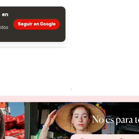
 en
Seguir en Google
dos