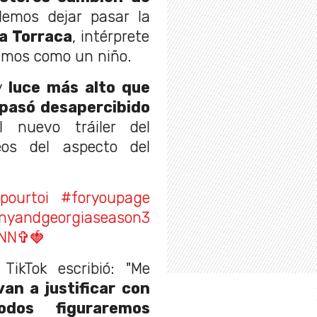
emos dejar pasar la
a Torraca
, intérprete
cimos como un niño.
y
luce más alto que
pasó desapercibido
l nuevo tráiler del
eos del aspecto del
pourtoi
#foryoupagе
nyandgeorgiaseason3
XNN✞︎🍓
ikTok escribió: "Me
van a justificar con
dos figuraremos