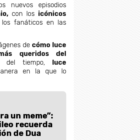
Los nuevos episodios
io,
con los
icónicos
los fanáticos en las
mágenes de
cómo luce
más queridos del
o del tiempo,
luce
nera en la que lo
era un meme”:
ileo recuerda
ón de Dua