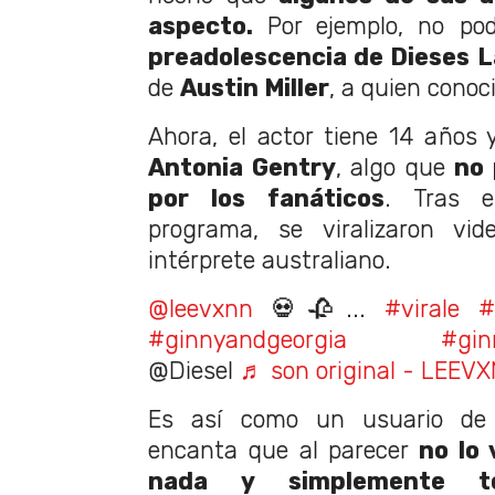
aspecto.
Por ejemplo, no pod
preadolescencia de Dieses L
de
Austin Miller
, a quien cono
Ahora, el actor tiene 14 años 
Antonia Gentry
, algo que
no 
por los fanáticos
. Tras e
programa, se viralizaron vid
intérprete australiano.
@leevxnn
💀🥀...
#virale
#
#ginnyandgeorgia
#gin
@Diesel
♬ son original - LEEV
Es así como un usuario de T
encanta que al parecer
no lo 
nada y simplemente to