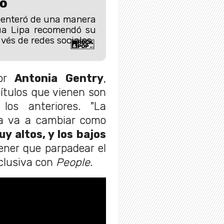
ro
e enteró de una manera
ua Lipa recomendó su
avés de redes sociales.
por
Antonia Gentry
,
pítulos que vienen son
os anteriores. "La
ia va a cambiar como
y altos, y los bajos
ener que parpadear el
xclusiva con
People
.