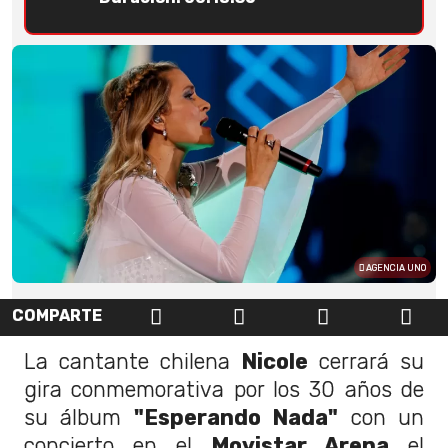
AGENCIA UNO
COMPARTE
La cantante chilena
Nicole
cerrará su
gira conmemorativa por los 30 años de
su álbum
"Esperando Nada"
con un
concierto en el
Movistar Arena
el