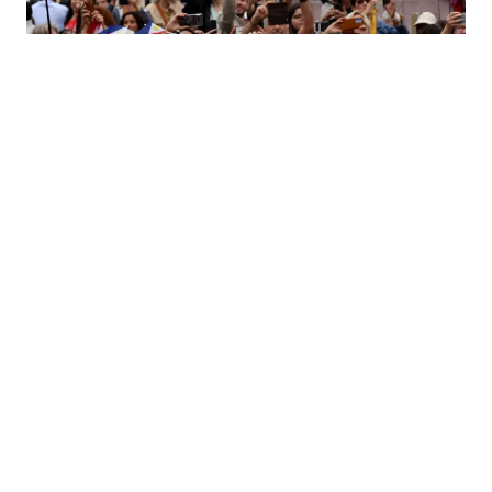
Papa Leon XIV. Foto: Getty Images.
La declaración del nuevo Papa coincide
con el llamado de otros destacados
líderes mundiales a Israel para que
facilite el acceso de la ayuda
humanitaria a Gaza
, donde más de