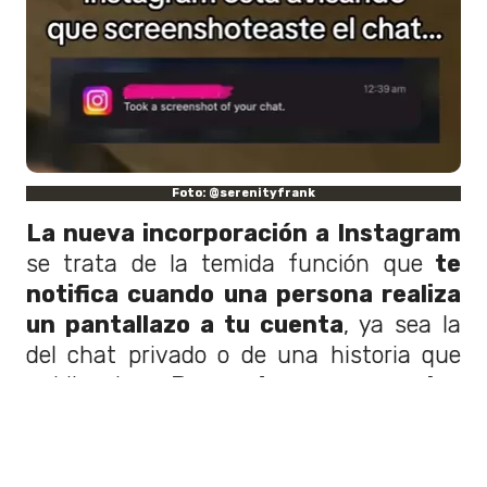
Foto: @serenityfrank
La nueva incorporación a Instagram
se trata de la temida función que
te
notifica cuando una persona realiza
un pantallazo a tu cuenta
, ya sea la
del chat privado o de una historia que
publicaste.
De esta manera los
usuarios pueden tener más control
de quien esta guardando o comparte
su contenido.
Esto es parte de los