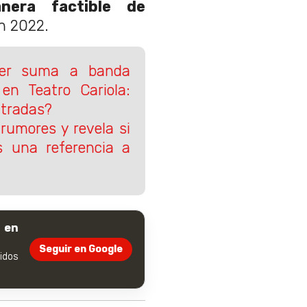
nera factible de
n 2022.
her suma a banda
en Teatro Cariola:
tradas?
 rumores y revela si
s una referencia a
 en
Seguir en Google
dos