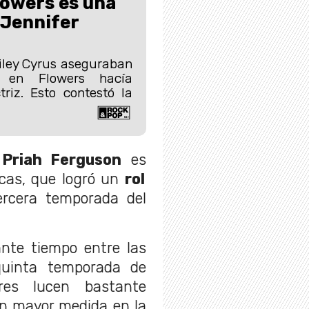
lowers es una
 Jennifer
iley Cyrus aseguraban
 en Flowers hacía
triz. Esto contestó la
e
Priah Ferguson
es
cas, que logró un
rol
ercera temporada del
nte tiempo entre las
quinta temporada de
res lucen bastante
 en mayor medida en la