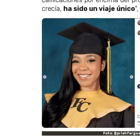
crecía,
ha sido un viaje único
"
Foto: @priahfergu