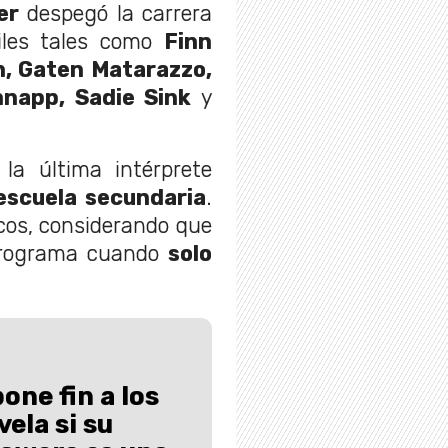
er
despegó la carrera
niles tales como
Finn
n, Gaten Matarazzo,
napp, Sadie Sink
y
la última intérprete
escuela secundaria
.
cos, considerando que
programa cuando
solo
one fin a los
ela si su