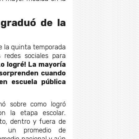
 graduó de la
de la quinta temporada
s redes sociales para
Lo logré! La mayoría
 sorprenden cuando
n escuela pública
nó sobre como logró
on la etapa escolar.
to, dentro y fuera de
ía un promedio de
romedio nacional y aún