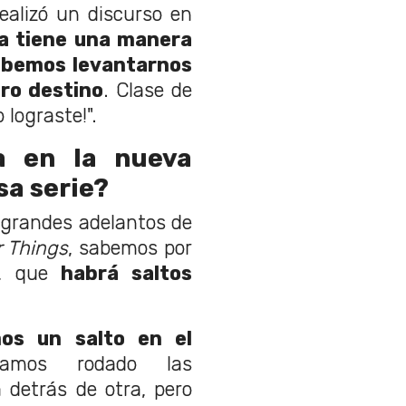
realizó un discurso en
da tiene una manera
ebemos levantarnos
tro destino
. Clase de
 lograste!".
a en la nueva
sa serie?
 grandes adelantos de
r Things
, sabemos por
, que
habrá saltos
s un salto en el
íamos rodado las
 detrás de otra, pero