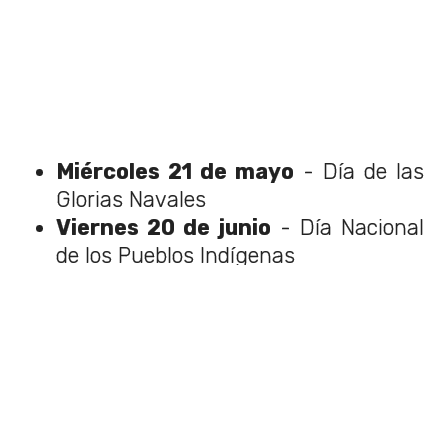
Miércoles 21 de mayo
- Día de las
Glorias Navales
Viernes 20 de junio
- Día Nacional
de los Pueblos Indígenas
Domingo 29 de junio
- San Pedro y
San Pablo y Elecciones Primarias
Presidenciales y Parlamentarias
(feriado legal)
Miércoles 16 de julio
- Día de la
Virgen del Carmen