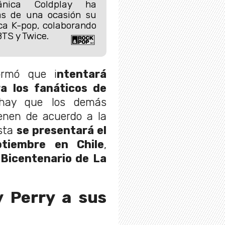
ánica Coldplay ha
s de una ocasión su
ca K-pop, colaborando
BTS y Twice.
ormó que i
ntentará
a los fanáticos de
 hay que los demás
ienen de acuerdo a la
ista
se presentará el
tiembre en Chile
,
 Bicentenario de La
y Perry a sus