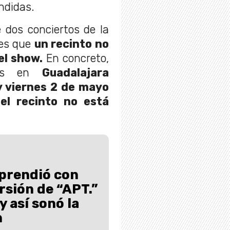
ndidas.
 dos conciertos de la
es que
un recinto no
el show.
En concreto,
ows en
Guadalajara
y viernes 2 de mayo
el recinto no está
prendió con
rsión de “APT.”
y así sonó la
n