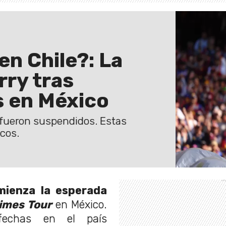
en Chile?: La
rry tras
s en México
' fueron suspendidos. Estas
icos.
mienza la esperada
times Tour
en México.
fechas en el país