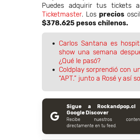
Puedes adquirir tus tickets 
Ticketmaster
. Los
precios
osci
$378.625 pesos chilenos.
Carlos Santana es hospit
show una semana despué
¿Qué le pasó?
Coldplay sorprendió con u
“APT.” junto a Rosé y así s
Sigue a Rockandpop.cl
Google Discover
Recibe nuestros conteni
directamente en tu feed.