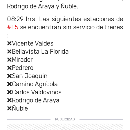
Rodrigo de Araya y Ñuble.
08:29 hrs. Las siguientes estaciones de
#L5
se encuentran sin servicio de trenes
:
❌Vicente Valdes
❌Bellavista La Florida
❌Mirador
❌Pedrero
❌San Joaquin
❌Camino Agrícola
❌Carlos Valdovinos
❌Rodrigo de Araya
❌Ñuble