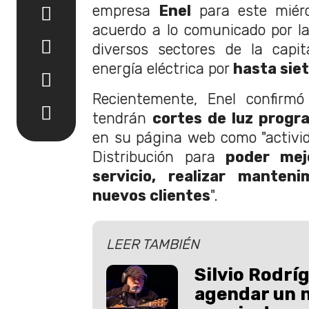
empresa
Enel
para este miérc
acuerdo a lo comunicado por l
diversos sectores de la capi
energía eléctrica por
hasta siet
Recientemente, Enel confirm
tendrán
cortes de luz prog
en su página web como "activid
Distribución para
poder mej
servicio, realizar manten
nuevos clientes
".
LEER TAMBIÉN
Silvio Rodrí
agendar un 