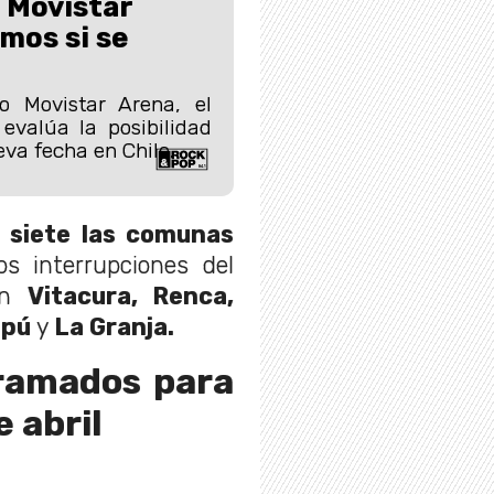
 Movistar
mos si se
o Movistar Arena, el
evalúa la posibilidad
va fecha en Chile.
n
siete las comunas
s interrupciones del
son
Vitacura, Renca,
ipú
y
La Granja.
gramados para
 abril