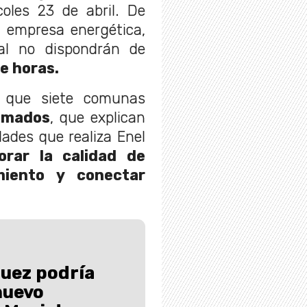
oles 23 de abril. De
a empresa energética,
tal no dispondrán de
e horas.
ó que siete comunas
ramados
, que explican
ades que realiza Enel
orar la calidad de
imiento y conectar
guez podría
nuevo