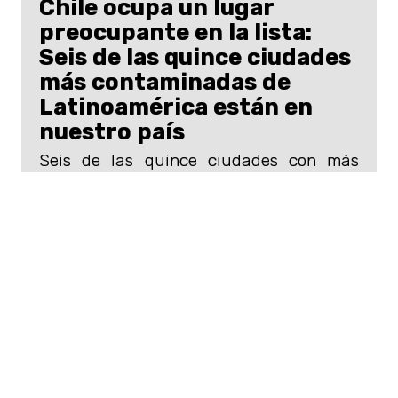
Chile ocupa un lugar
preocupante en la lista:
Seis de las quince ciudades
más contaminadas de
Latinoamérica están en
nuestro país
Seis de las quince ciudades con más
contaminación en Latinoamérica son del
sur de Chile, según el Informe Mundial
sobre la Calidad del Aire.
Se suman a ellas expertas locales que
presentaran exclusivos
keynotes
,
talleres
y también
mentorías
en
temas como
marketing digital
,
producción musical y escénica, fondos