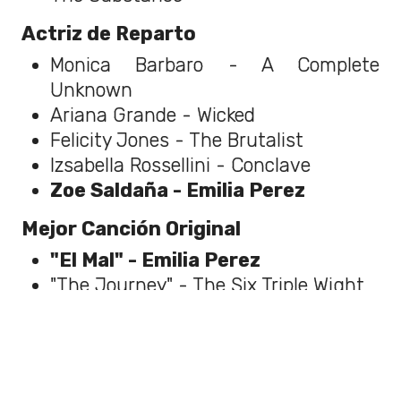
Actriz de Reparto
Monica Barbaro - A Complete
Unknown
Ariana Grande - Wicked
Felicity Jones - The Brutalist
Izsabella Rossellini - Conclave
Zoe Saldaña - Emilia Perez
Mejor Canción Original
"El Mal" - Emilia Perez
"The Journey" - The Six Triple Wight
"Like a Bird" - Sing Sing
"Mi Camino" - Emilia Pérez
"Never Too Late" - Elton John: Never
Too Late