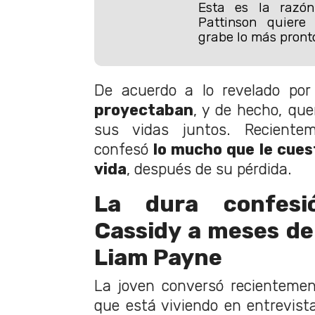
Esta es la razó
Pattinson quier
grabe lo más pronto
De acuerdo a lo revelado po
proyectaban
, y de hecho, que
sus vidas juntos. Reciente
confesó
lo mucho que le cues
vida
, después de su pérdida.
La dura confes
Cassidy a meses de
Liam Payne
La joven conversó recienteme
que está viviendo en entrevis