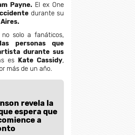
iam Payne.
El ex One
ccidente
durante su
Aires.
 no solo a fanáticos,
las personas que
artista durante sus
las es
Kate Cassidy
,
or más de un año.
nson revela la
 que espera que
comience a
onto