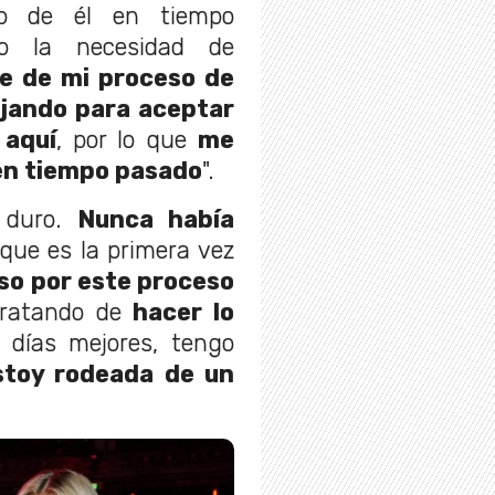
o de él en tiempo
to la necesidad de
te de mi proceso de
jando para aceptar
 aquí
, por lo que
me
l en tiempo pasado
".
duro.
Nunca había
 que es la primera vez
so por este proceso
tratando de
hacer lo
días mejores, tengo
stoy rodeada de un