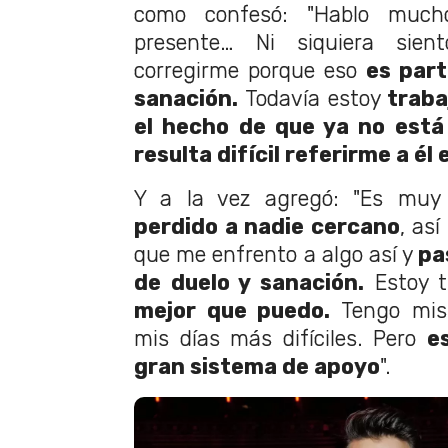
como confesó: "Hablo much
presente… Ni siquiera sien
corregirme porque eso
es par
sanación.
Todavía estoy
traba
el hecho de que ya no está
resulta difícil referirme a é
Y a la vez agregó: "Es muy 
perdido a nadie cercano
, así
que me enfrento a algo así y
pa
de duelo y sanación.
Estoy 
mejor que puedo.
Tengo mis 
mis días más difíciles. Pero
e
gran sistema de apoyo
".