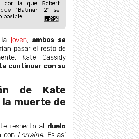
n por la que Robert
e que “Batman 2” se
 posible.
r la
joven
,
ambos se
rían pasar el resto de
mente, Kate Cassidy
ta continuar
con su
ión de Kate
 la muerte de
nte respecto al
duelo
ta con
Lorraine
. Es así