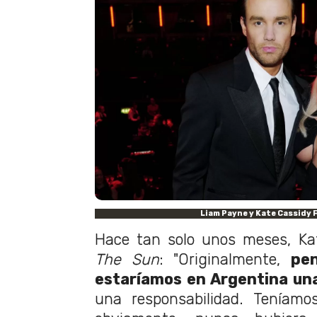
Liam Payne y Kate Cassidy 
Hace tan solo unos meses, K
The Sun
: "Originalmente,
pe
estaríamos en Argentina u
una responsabilidad. Teníamo