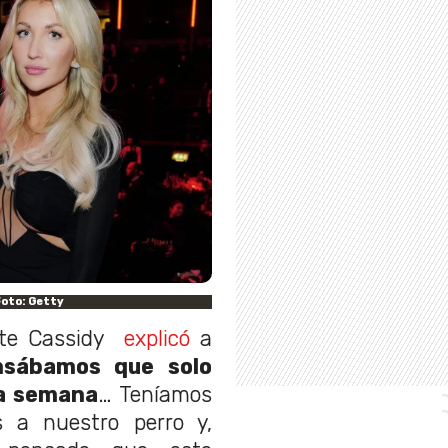
Foto: Getty
ate Cassidy
explicó
a
nsábamos que solo
na semana
… Teníamos
s a nuestro perro y,