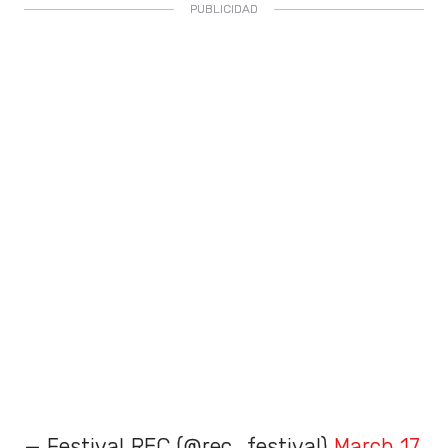
— Festival REC (@rec_festival)
March 17,