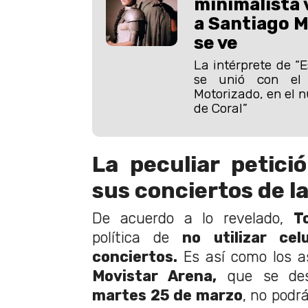
minimalista 
a Santiago M
se ve
La intérprete de “
se unió con el 
Motorizado, en el n
de Coral”
La peculiar petici
sus conciertos de l
De acuerdo a lo revelado,
T
política de
no utilizar cel
conciertos.
Es así como los a
Movistar Arena,
que se desa
martes 25 de marzo
, no podr