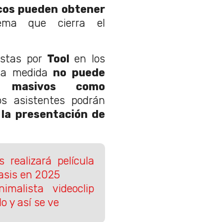
cos pueden obtener
ema que cierra el
estas por
Tool
en los
 la medida
no puede
s masivos como
los asistentes podrán
 la presentación de
 realizará película
Oasis en 2025
malista videoclip
o y así se ve