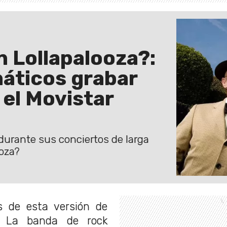
 Lollapalooza?:
náticos grabar
 el Movistar
 durante sus conciertos de larga
ooza?
s de esta versión de
. La banda de rock