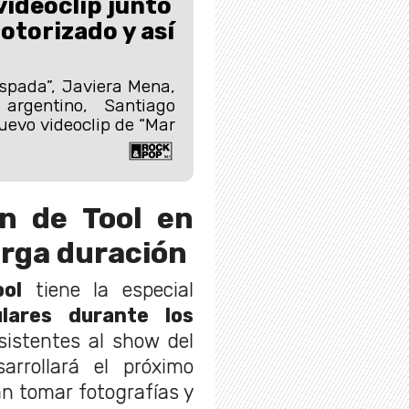
videoclip junto
otorizado y así
Espada”, Javiera Mena,
argentino, Santiago
uevo videoclip de “Mar
ón de Tool en
arga duración
ool
tiene la especial
ulares durante los
sistentes al show del
rrollará el próximo
án tomar fotografías y