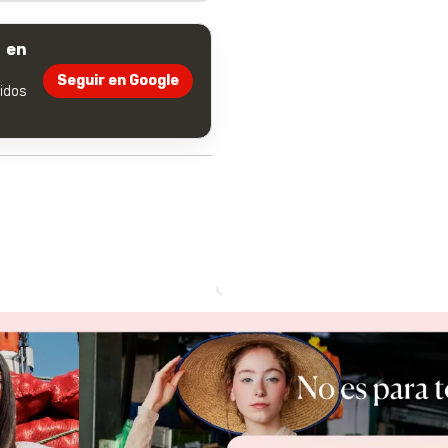
 en
Seguir en Google
dos